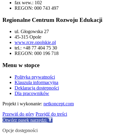
fax wew.: 102
REGON: 000 743 497
Regionalne Centrum Rozwoju Edukacji
ul. Głogowska 27
45-315 Opole
www.rcre.opolskie.pl
tel.: +48 77 404 75 30
REGON: 000 196 718
Menu w stopce
Polityka prywatności
Klauzula informacyjna
Deklaracja dostępności
Dla pracowników
Projekt i wykonanie:
netkoncept.com
Przewiń do góry
Przejdź do treści
Otwórz pasek narzędzi
Opcje dostępności