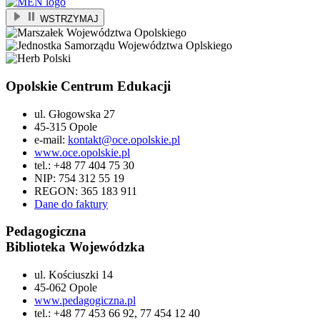
WSTRZYMAJ
Opolskie Centrum Edukacji
ul. Głogowska 27
45-315 Opole
e-mail:
kontakt@oce.opolskie.pl
www.oce.opolskie.pl
tel.: +48 77 404 75 30
NIP: 754 312 55 19
REGON: 365 183 911
Dane do faktury
Pedagogiczna
Biblioteka Wojewódzka
ul. Kościuszki 14
45-062 Opole
www.pedagogiczna.pl
tel.: +48 77 453 66 92, 77 454 12 40