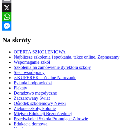
Email
X
WhatsApp
Messenger
Na skróty
OFERTA SZKOLENIOWA
Najbliższe szkolenia i spotkania, także online. Zapraszamy
Wspomaganie szkół
Szkolenia na zamówienie dyrektora szkoły
Sieci współpracy
e-KUFEREK – Zdalne Nauczanie
Pytania i odpowiedzi
Plakaty
Doradztwo metodyczne
Zaczarowany Świat
Ośrodek szkoleniowy Niwki
Zielone szkoły, kolonie
Miejsca Edukacji Bezpośredniej
Przedszkole i Szkoła Promujące Zdrowie
Edukacja domowa