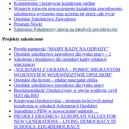
Kompetentne i kreatywne kształcenie ogólne
Wsparcie rozwoju nowoczesnego kształcenia zawodowego,
szkolnictwa wyższego oraz uczenia się przez całe życie
Opolskie Szkolnictwo Zawodowe
Program Niwki
Subregion Południowy stawia na młodych zawodowców
Projekty zakończone
Projekt partnerski “MAMY RADY NA ODPADY”
Opolskie szkolnictwo zawodowe dla rynku pracy – 2
Szkolenia i doradztwo dla opolskiej kadry edukacji
włączającej
„SOLIDARNI Z UKRAINĄ – POMOC MIGRANTOM
WOJENNYM W WOJEWÓDZTWIE OPOLSKIM”
Opolskie dla liceum – zdalne nauczanie zbliża
Opolskie szkolnictwo zawodowe dla rynku pracy
Bioróżnorodność Opolszczyzny w ujęciu wodnym, czyli
H2O dla BIO
Kreatywna Opolszczyzna – program twórczych metod
kształcenia w szkołach Aglomeracji Opolskiej
Starodruki z PBW w nowoczesnej odsłonie …
PROJEKT ERASMUS+ EUROPEAN VALUES FOR
NEW GENERATIONS – LIVING DEMOCRACY IN
SCHOOLS. EDU4DEMOCRACY