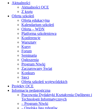
Aktualności
Aktualności OCE
Z kraju
Oferta szkoleń
Oferta edukacyjna
Kalendarium szkoleń
Oferta – WDN
Platforma szkoleniowa
Konferencje
Warsztaty
Kursy
Forum
Seminaria
Ogłoszenia
Program Niwki
Zaczarowany Świat
Konkurs
Sieci
Oferta szkoleń wojewódzkich
Projekty OCE
Informacja pedagogiczna
Pracownia Dydaktyki Kształcenia Ogólnego i
Technologii Informatycznych
– Program Niwki
– Opolska liga robotów