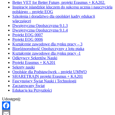
Better VET for Better Future, projekt Erasmus + KA202.
Inspiracje islandzkie kluczem do sukcesu ucznia i nauczyciela
polskiego – projekt EOG
Szkolenia i doradztwo dla opolskiej kadry edukacji
włączającej
Dwujęzyczna Opolszczyzna 9.1.3
Dwujęzyczna Opolszczyzna 9.1.4
Projekt EOG 0007
Projekt EOG 0006
Kształcenie zawodowe dla rynku pracy – 3
Bioróżnorodność Opolszczyzny z lotu ptaka
Kształcenie zawodowe dla rynku pracy -1
Odkrywcy Sekretów Nauki
Projekt Erasmus + KA201
Sekrety nauki
Opolskie dla Podstawówek – projekt UMWO
SHARETRAIN projekt Erasmus + KA201
Fascynujący Świat Nauki i Technologii
Zaczarowany Świat
Edukacja ku Przyszłości
Udostępnij:
Facebook